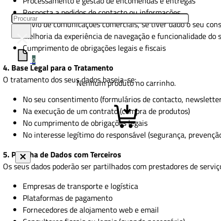
Processamento e gestão de encomendas e entregas
Resposta a pedidos de contacto ou informações
Pesquisar
Envio de comunicações comerciais, se tiver dado o seu co
×
Melhoria da experiência de navegação e funcionalidade do s
Cumprimento de obrigações legais e fiscais
0
4. Base Legal para o Tratamento
O tratamento dos seus dados baseia-se:
Nenhum produto no carrinho.
No seu consentimento (formulários de contacto, newsletter
Na execução de um contrato (compra de produtos)
No cumprimento de obrigações legais
No interesse legítimo do responsável (segurança, prevenção 
5. Partilha de Dados com Terceiros
Os seus dados poderão ser partilhados com prestadores de servi
Empresas de transporte e logística
Plataformas de pagamento
Fornecedores de alojamento web e email