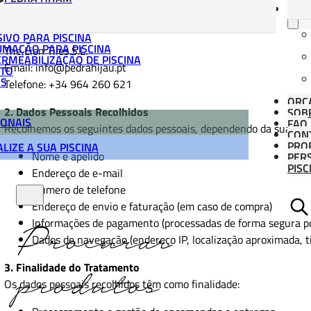
1. Responsável pelo Tratamento de Dados
MATE
O responsável pelo tratamento dos dados pessoais é:
S DE APLICAÇÃO
IVO PARA PISCINA
UMAÇÃO PARA PISCINA
The Lion Tiles S.L.
RMEABILIZAÇÃO DE PISCINA
Email: info@pedrahijau.pt
TO
ÓS
Telefone: +34 964 260 621
ORÇ
2. Dados Pessoais Recolhidos
SOB
IONAIS
FAQ
Recolhemos os seguintes dados pessoais, dependendo da sua inte
CON
PROF
LIZE A SUA PISCINA
Nome e apelido
PER
PISC
Endereço de e-mail
Número de telefone
Endereço de envio e faturação (em caso de compra)
Informações de pagamento (processadas de forma segura po
Procurar
Dados de navegação (endereço IP, localização aproximada, ti
3. Finalidade do Tratamento
produtos
Os dados pessoais recolhidos têm como finalidade: