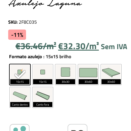
Azulejo Laguna
SKU:
2F8C035
-11%
O
O
€
36.46
€
32.30
Sem IVA
preço
preço
Formato azulejo
: 15x15 brilho
original
atual
era:
é:
€36.46.
€32.30.