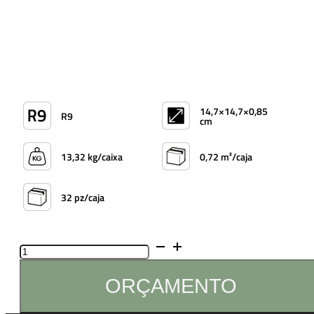
14,7×14,7×0,85
R9
cm
13,32 kg/caixa
0,72 m²/caja
32 pz/caja
Quantidade
de
Você tem
Azulejo
ORÇAMENTO
Laguna