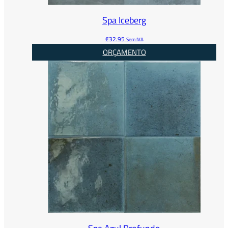
Spa Iceberg
€
32.95
Sem IVA
ORÇAMENTO