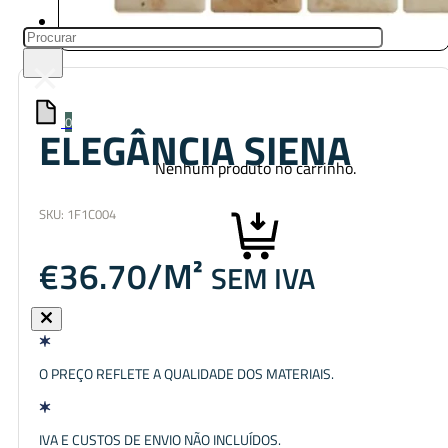
Pesquisar
×
0
ELEGÂNCIA SIENA
Nenhum produto no carrinho.
SKU:
1F1C004
€
36.70
SEM IVA
O PREÇO REFLETE A QUALIDADE DOS MATERIAIS.
IVA E CUSTOS DE ENVIO NÃO INCLUÍDOS.