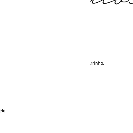
Nenhum produto no carrinho.
elo