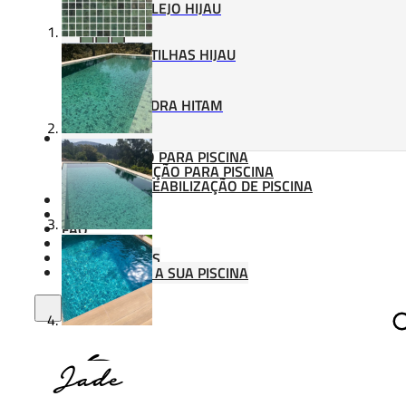
AZULEJO HIJAU
PASTILHAS HIJAU
PEDRA HITAM
MATERIAIS DE APLICAÇÃO
ADESIVO PARA PISCINA
BETUMAÇÃO PARA PISCINA
IMPERMEABILIZAÇÃO DE PISCINA
ORÇAMENTO
SOBRE NÓS
FAQ
CONTATO
PROFISSIONAIS
PERSONALIZE A SUA PISCINA
Procura
Jade