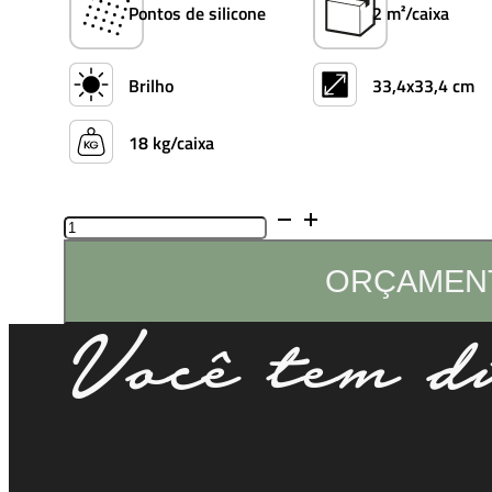
Pontos de silicone
2 m²/caixa
Brilho
33,4x33,4 cm
18 kg/caixa
Quantidade
de
Jade
ORÇAMEN
Você tem dú