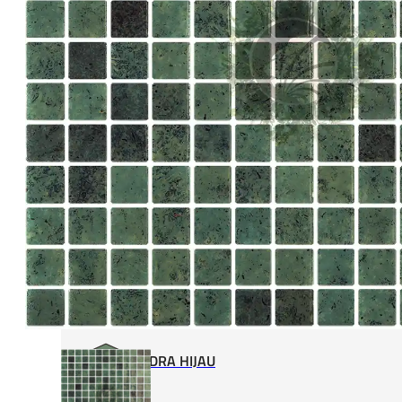
MATERIAIS DE APLICAÇÃO
ADESIVO PARA PISCINA
BETUMAÇÃO PARA PISCINA
IMPERMEABILIZAÇÃO DE PISCINA
ORÇAMENTO
SOBRE NÓS
FAQ
CONTATO
PROFISSIONAIS
PERSONALIZE A SUA PISCINA
LOJA
VER TODAS AS COLEÇÕES
PEDRA HIJAU