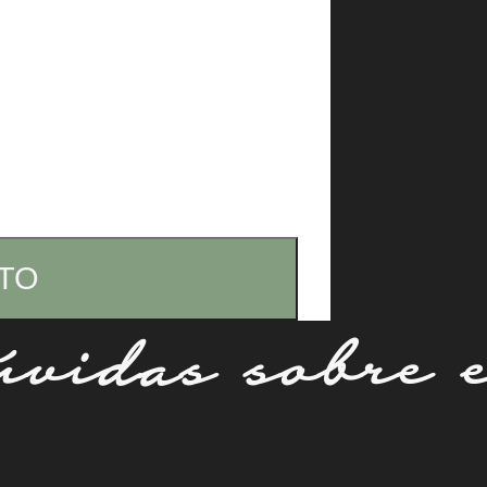
TO
vidas sobre 
Jade