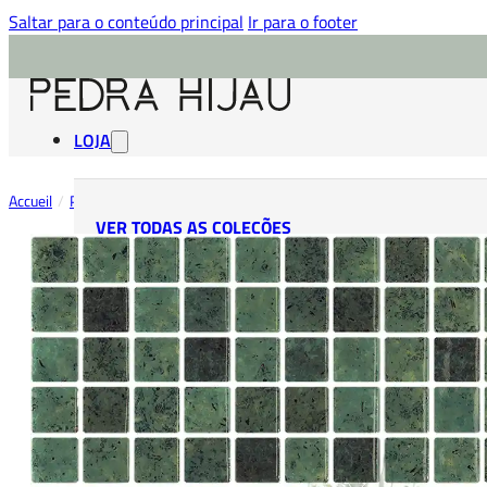
Saltar para o conteúdo principal
Ir para o footer
LOJA
Accueil
/
Pastilhas Bali
/
Pastilha Bali Verde
/
Jade
VER TODAS AS COLEÇÕES
PEDRA HIJAU
AZULEJO HIJAU
PASTILHAS HIJAU
PEDRA HITAM