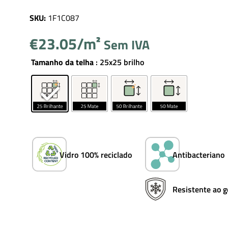
SKU:
1F1C087
€
23.05
Sem IVA
Pesquisar
Tamanho da telha
: 25x25 brilho
×
0
Vidro 100% reciclado
Antibacteriano
Resistente ao g