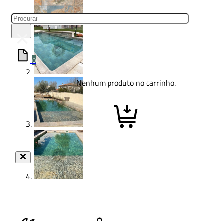
Pesquisar
×
0
Nenhum produto no carrinho.