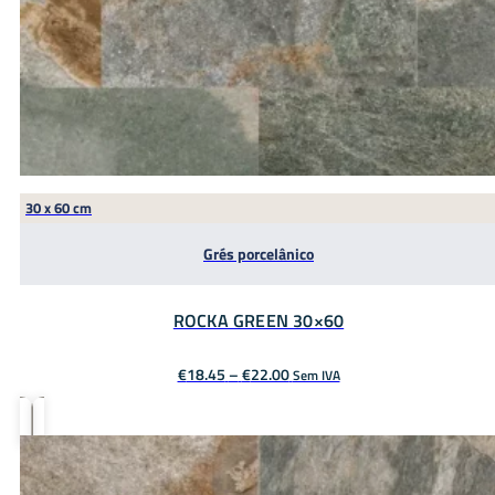
30 x 60 cm
Grés porcelânico
ROCKA GREEN 30×60
Price
€
18.45
–
€
22.00
Sem IVA
range:
€18.45
through
€22.00