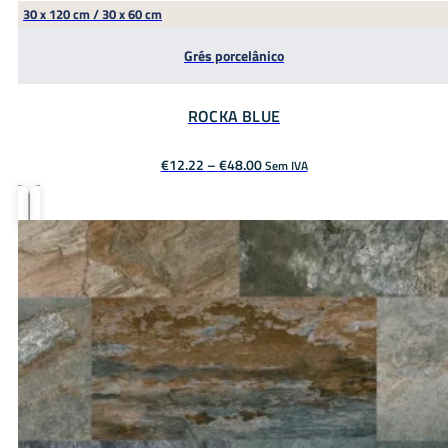
30 x 120 cm / 30 x 60 cm
Grés porcelânico
ROCKA BLUE
Price
€
12.22
–
€
48.00
Sem IVA
range:
€12.22
through
€48.00