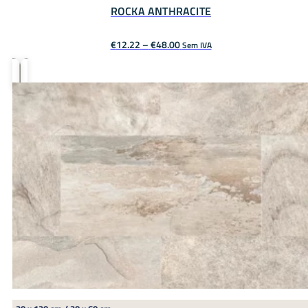
ROCKA ANTHRACITE
Price
€
12.22
–
€
48.00
Sem IVA
range:
€12.22
through
€48.00