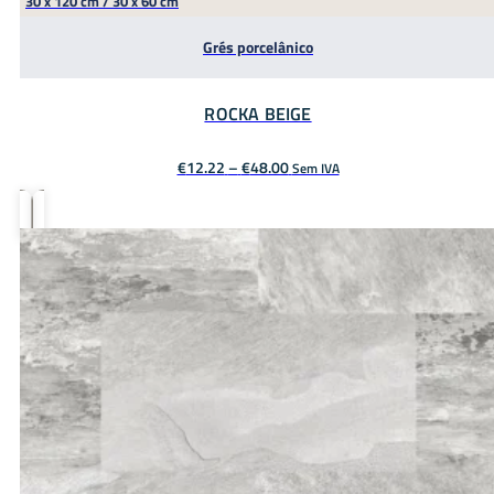
30 x 120 cm / 30 x 60 cm
Grés porcelânico
ROCKA BEIGE
Price
€
12.22
–
€
48.00
Sem IVA
range:
€12.22
through
€48.00