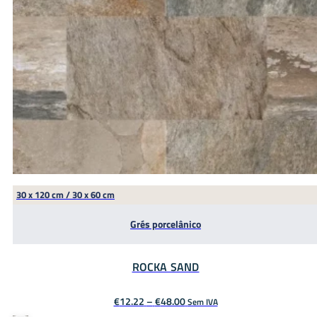
30 x 120 cm / 30 x 60 cm
Grés porcelânico
ROCKA SAND
Price
€
12.22
–
€
48.00
Sem IVA
range: