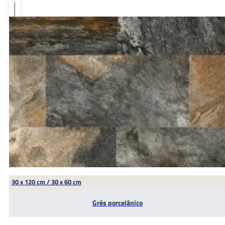
€12.22
through
€48.00
30 x 120 cm / 30 x 60 cm
Grés porcelânico