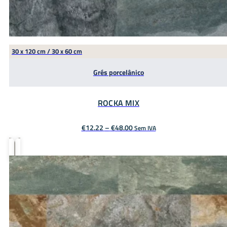
30 x 120 cm / 30 x 60 cm
Grés porcelânico
ROCKA MIX
Price
€
12.22
–
€
48.00
Sem IVA
range:
€12.22
through
€48.00