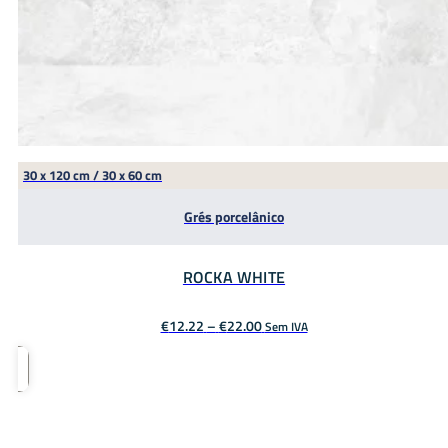
30 x 120 cm / 30 x 60 cm
Grés porcelânico
ROCKA WHITE
Price
€
12.22
–
€
22.00
Sem IVA
range:
€12.22
through
€22.00