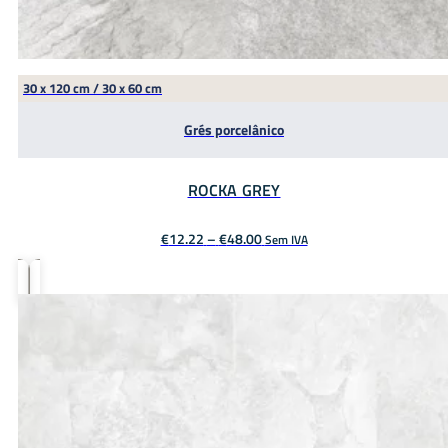
30 x 120 cm / 30 x 60 cm
Grés porcelânico
ROCKA GREY
Price
€
12.22
–
€
48.00
Sem IVA
range:
€12.22
through
€48.00