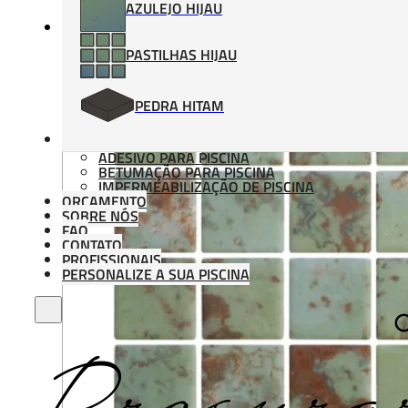
AZULEJO HIJAU
PASTILHAS HIJAU
PEDRA HITAM
MATERIAIS DE APLICAÇÃO
ADESIVO PARA PISCINA
BETUMAÇÃO PARA PISCINA
IMPERMEABILIZAÇÃO DE PISCINA
ORÇAMENTO
SOBRE NÓS
FAQ
CONTATO
PROFISSIONAIS
PERSONALIZE A SUA PISCINA
Procura