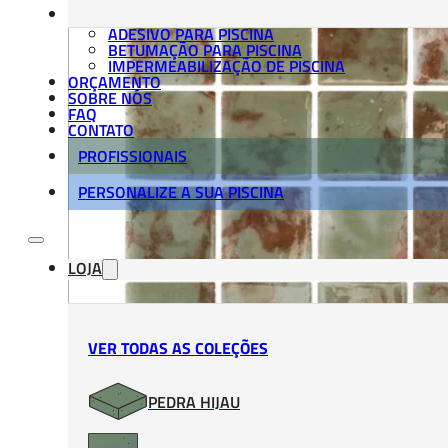
MATERIAIS DE APLICAÇÃO
ADESIVO PARA PISCINA
BETUMAÇÃO PARA PISCINA
IMPERMEABILIZAÇÃO DE PISCINA
ORÇAMENTO
SOBRE NÓS
FAQ
CONTATO
PROFISSIONAIS
PERSONALIZE A SUA PISCINA
LOJA
VER TODAS AS COLEÇÕES
PEDRA HIJAU