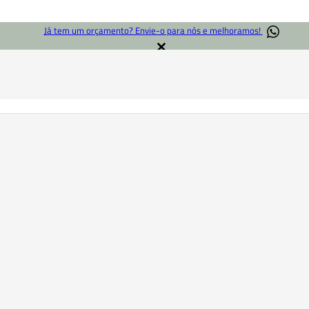
Já tem um orçamento? Envie-o para nós e melhoramos!
INÍCIO
/
PASTILHAS BALI
/
VIVAZ PORTOFINO
do produto não são contratuais. Por favor, contacte o serviço de apoio ao cli