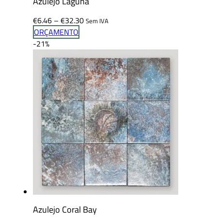
Azulejo Laguna
Price
€
6.46
–
€
32.30
Sem IVA
range:
ORÇAMENTO
€6.46
-21%
through
€32.30
Azulejo Coral Bay