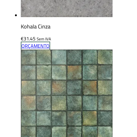
Kohala Cinza
€
31.45
Sem IVA
ORÇAMENTO