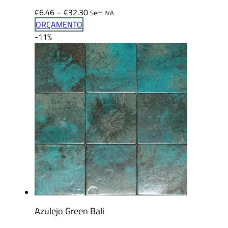
Price
€
6.46
–
€
32.30
Sem IVA
range:
ORÇAMENTO
€6.46
-11%
through
€32.30
Azulejo Green Bali