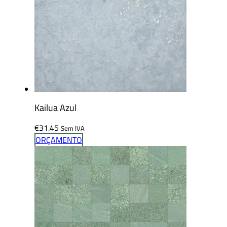
Kailua Azul
€
31.45
Sem IVA
ORÇAMENTO