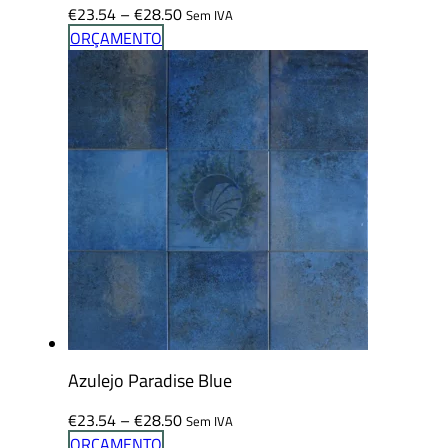
Price
€
23.54
–
€
28.50
Sem IVA
range:
ORÇAMENTO
€23.54
through
€28.50
Azulejo Paradise Blue
Price
€
23.54
–
€
28.50
Sem IVA
range:
ORÇAMENTO