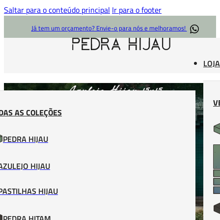
Saltar para o conteúdo principal
Ir para o footer
Já tem um orçamento? Envie-o para nós e melhoramos!
LOJA
Azulejo Hijau 15x15
V
DAS AS COLEÇÕES
PEDRA HIJAU
AZULEJO HIJAU
PASTILHAS HIJAU
PEDRA HITAM