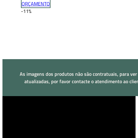
range:
ORÇAMENTO
€6.46
-11%
through
€32.30
As imagens dos produtos não são contratuais, para ver
atualizadas, por favor contacte o atendimento ao clie