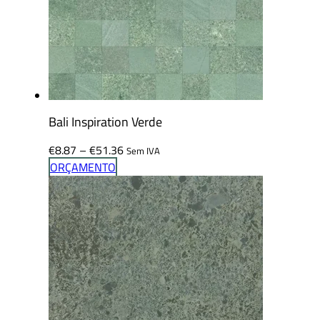
Bali Inspiration Verde
Price
€
8.87
–
€
51.36
Sem IVA
range:
ORÇAMENTO
€8.87
through
€51.36