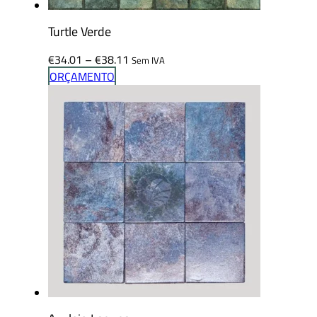
Turtle Verde
Price
€
34.01
–
€
38.11
Sem IVA
range:
ORÇAMENTO
€34.01
through
€38.11