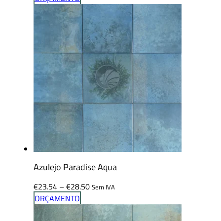
€23.54
through
€28.50
Azulejo Paradise Aqua
Price
€
23.54
–
€
28.50
Sem IVA
range:
ORÇAMENTO
€23.54