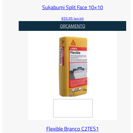
Sukabumi Split Face 10×10
€
55.95
Sem IVA
ORÇAMENTO
Flexible Branco C2TES1