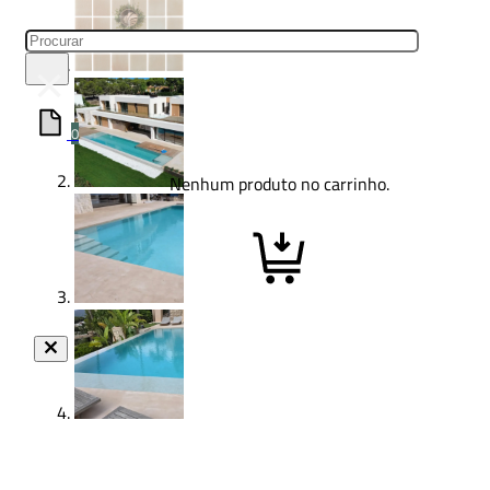
Pesquisar
×
0
Nenhum produto no carrinho.