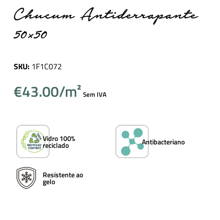
Chucum Antiderrapante
50×50
SKU:
1F1C072
€
43.00
Sem IVA
Vidro 100%
Antibacteriano
reciclado
Resistente ao
gelo