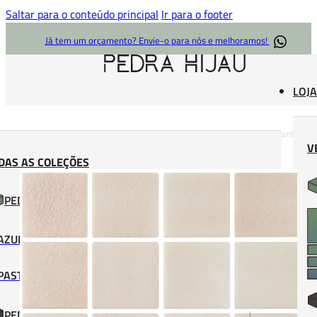
Saltar para o conteúdo principal
Ir para o footer
Já tem um orçamento? Envie-o para nós e melhoramos!
LOJA
Accueil
/
Pastilhas Bali
/
Pastilha Bali Bege
/
Chucum Antiderrapante
V
50×50
DAS AS COLEÇÕES
PEDRA HIJAU
AZULEJO HIJAU
PASTILHAS HIJAU
PEDRA HITAM