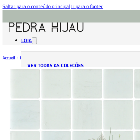
Saltar para o conteúdo principal
Ir para o footer
LOJA
Accueil
/
Pastilhas Bali
/
Pastilha Bali Cinza
/
Snow
VER TODAS AS COLEÇÕES
PEDRA HIJAU
AZULEJO HIJAU
PASTILHAS HIJAU
PEDRA HITAM