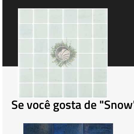
Se você gosta de "Sno
This
product