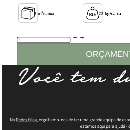
2 m²/caixa
22 kg/caixa
Quantidade
de
Snow
ORÇAMEN
Você tem dú
Na
Pedra Hijau
, orgulhamo-nos de ter uma grande equipa de espec
estamos aqui para ajudá-lo 