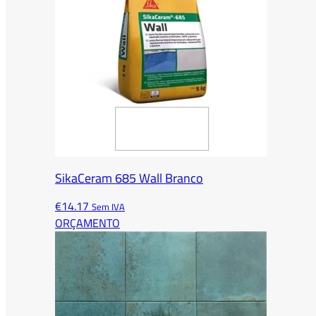
SikaCeram 685 Wall Branco
€
14.17
Sem IVA
ORÇAMENTO
This
product
has
multiple
variants.