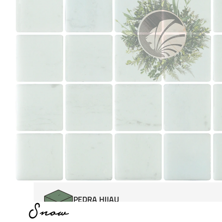
MATERIAIS DE APLICAÇÃO
ADESIVO PARA PISCINA
BETUMAÇÃO PARA PISCINA
IMPERMEABILIZAÇÃO DE PISCINA
ORÇAMENTO
SOBRE NÓS
FAQ
CONTATO
PROFISSIONAIS
PERSONALIZE A SUA PISCINA
LOJA
VER TODAS AS COLEÇÕES
PEDRA HIJAU
Snow