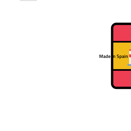
Pesquisar
×
0
Made in Spain