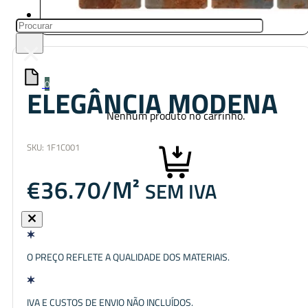
Pesquisar
×
0
ELEGÂNCIA MODENA
Nenhum produto no carrinho.
SKU:
1F1C001
€
36.70
SEM IVA
O PREÇO REFLETE A QUALIDADE DOS MATERIAIS.
IVA E CUSTOS DE ENVIO NÃO INCLUÍDOS.