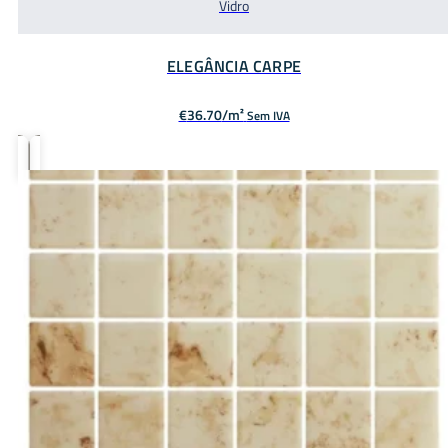
Vidro
ELEGÂNCIA CARPE
€
36.70
Sem IVA